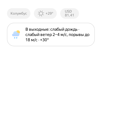
Курсы ЦБ
USD
Колумбус
+29°
РФ
81,41
В выходные: слабый дождь · 
слабый ветер 2⁠–⁠4 м⁠/⁠с, порывы до 
18 м⁠/⁠с · +30⁠°