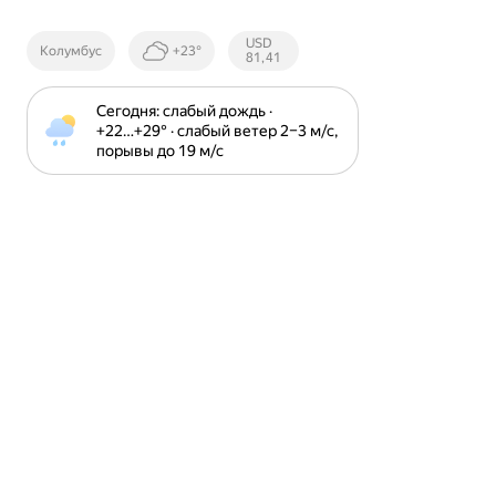
Курсы ЦБ
USD
Колумбус
+23°
РФ
81,41
Сегодня: слабый дождь · 
+22⁠…⁠+29⁠° · слабый ветер 2⁠–⁠3 м⁠/⁠с, 
порывы до 19 м⁠/⁠с