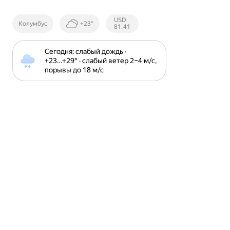
Курсы ЦБ
USD
Колумбус
+23°
РФ
81,41
Сегодня: слабый дождь · 
+23⁠…⁠+29⁠° · слабый ветер 2⁠–⁠4 м⁠/⁠с, 
порывы до 18 м⁠/⁠с