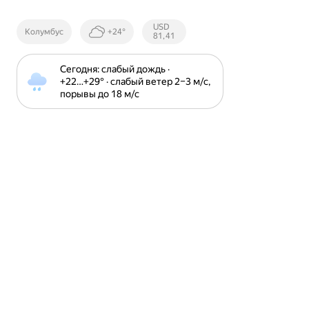
Курсы ЦБ
USD
Колумбус
+24°
РФ
81,41
Сегодня: слабый дождь · 
+22⁠…⁠+29⁠° · слабый ветер 2⁠–⁠3 м⁠/⁠с, 
порывы до 18 м⁠/⁠с