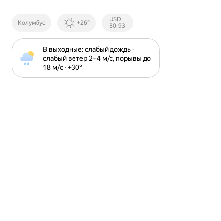
Курсы ЦБ
USD
Колумбус
+26°
РФ
80,93
В выходные: слабый дождь · 
слабый ветер 2⁠–⁠4 м⁠/⁠с, порывы до 
18 м⁠/⁠с · +30⁠°