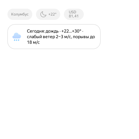
Курсы ЦБ
USD
Колумбус
+22°
РФ
81,41
Сегодня: дождь · +22⁠…⁠+30⁠° · 
слабый ветер 2⁠–⁠3 м⁠/⁠с, порывы до 
18 м⁠/⁠с