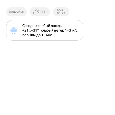
Курсы ЦБ
USD
Колумбус
+21°
РФ
80,93
Сегодня: слабый дождь · 
+21⁠…⁠+31⁠° · слабый ветер 1⁠–⁠3 м⁠/⁠с, 
порывы до 13 м⁠/⁠с