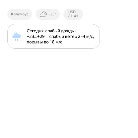
Курсы ЦБ
USD
Колумбус
+23°
РФ
81,41
Сегодня: слабый дождь · 
+23⁠…⁠+29⁠° · слабый ветер 2⁠–⁠4 м⁠/⁠с, 
порывы до 18 м⁠/⁠с