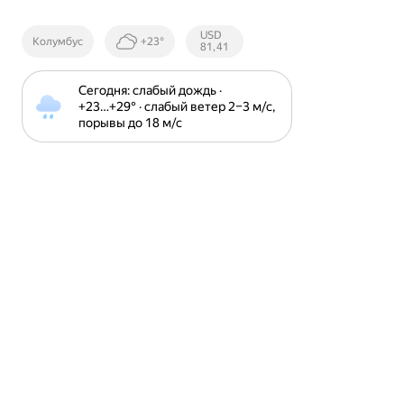
Курсы ЦБ
USD
Колумбус
+23°
РФ
81,41
Сегодня: слабый дождь · 
+23⁠…⁠+29⁠° · слабый ветер 2⁠–⁠3 м⁠/⁠с, 
порывы до 18 м⁠/⁠с