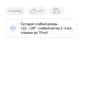
Курсы ЦБ
USD
Колумбус
+23°
РФ
81,41
Сегодня: слабый дождь · 
+22⁠…⁠+29⁠° · слабый ветер 2⁠–⁠3 м⁠/⁠с, 
порывы до 19 м⁠/⁠с