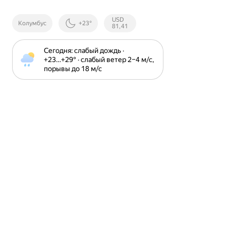
Курсы ЦБ
USD
Колумбус
+23°
РФ
81,41
Сегодня: слабый дождь · 
+23⁠…⁠+29⁠° · слабый ветер 2⁠–⁠4 м⁠/⁠с, 
порывы до 18 м⁠/⁠с