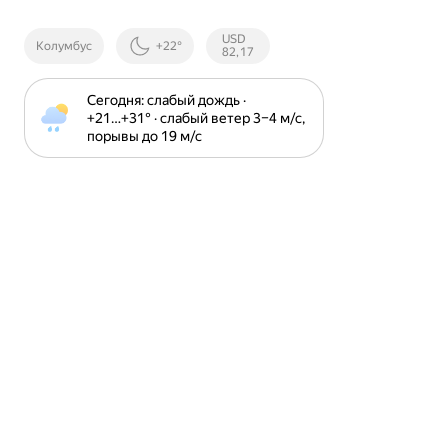
Курсы ЦБ
USD
Колумбус
+22°
РФ
82,17
Сегодня: слабый дождь · 
+21⁠…⁠+31⁠° · слабый ветер 3⁠–⁠4 м⁠/⁠с, 
порывы до 19 м⁠/⁠с