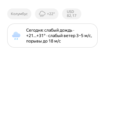
Курсы ЦБ
USD
Колумбус
+22°
РФ
82,17
Сегодня: слабый дождь · 
+21⁠…⁠+31⁠° · слабый ветер 3⁠–⁠5 м⁠/⁠с, 
порывы до 18 м⁠/⁠с