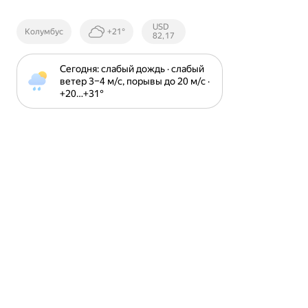
Курсы ЦБ
USD
Колумбус
+21°
РФ
82,17
Сегодня: слабый дождь · слабый 
ветер 3⁠–⁠4 м⁠/⁠с, порывы до 20 м⁠/⁠с · 
+20⁠…⁠+31⁠°