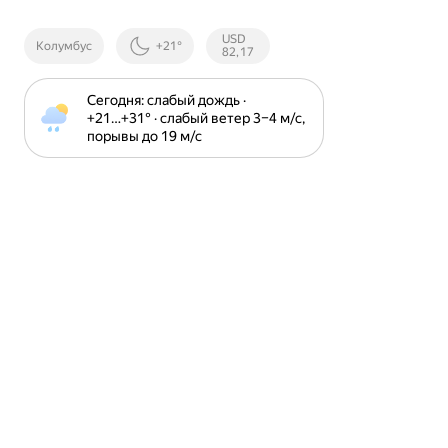
Курсы ЦБ
USD
Колумбус
+21°
РФ
82,17
Сегодня: слабый дождь · 
+21⁠…⁠+31⁠° · слабый ветер 3⁠–⁠4 м⁠/⁠с, 
порывы до 19 м⁠/⁠с