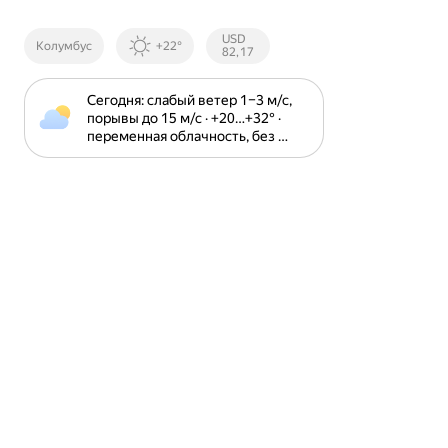
Курсы ЦБ
USD
Колумбус
+22°
РФ
82,17
Сегодня: слабый ветер 1⁠–⁠3 м⁠/⁠с, 
порывы до 15 м⁠/⁠с · +20⁠…⁠+32⁠° · 
переменная облачность, без 
осадков