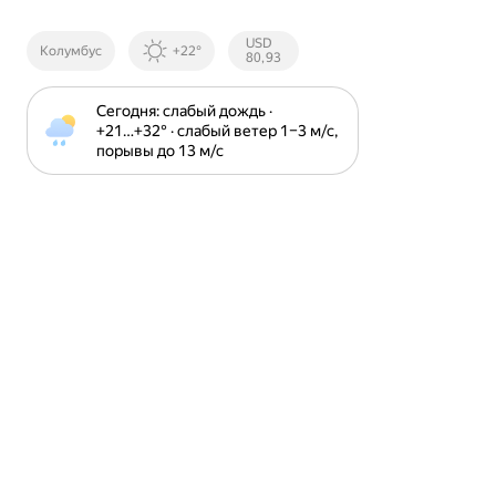
Курсы ЦБ
USD
Колумбус
+22°
РФ
80,93
Сегодня: слабый дождь · 
+21⁠…⁠+32⁠° · слабый ветер 1⁠–⁠3 м⁠/⁠с, 
порывы до 13 м⁠/⁠с