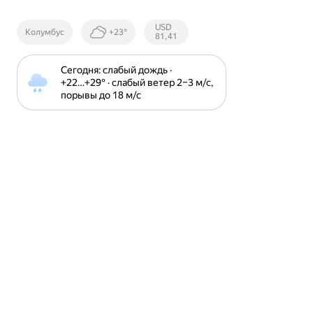
Курсы ЦБ
USD
Колумбус
+23°
РФ
81,41
Сегодня: слабый дождь · 
+22⁠…⁠+29⁠° · слабый ветер 2⁠–⁠3 м⁠/⁠с, 
порывы до 18 м⁠/⁠с