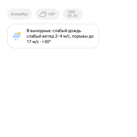
Курсы ЦБ
USD
Колумбус
+30°
РФ
81,41
В выходные: слабый дождь · 
слабый ветер 2⁠–⁠4 м⁠/⁠с, порывы до 
17 м⁠/⁠с · +30⁠°