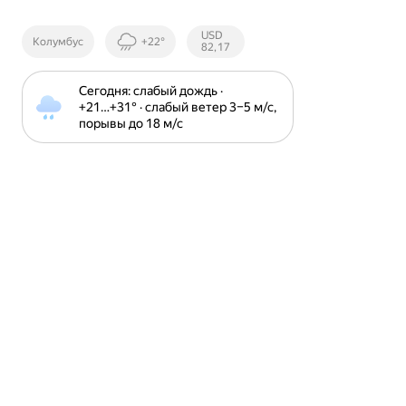
Курсы ЦБ
USD
Колумбус
+22°
РФ
82,17
Сегодня: слабый дождь · 
+21⁠…⁠+31⁠° · слабый ветер 3⁠–⁠5 м⁠/⁠с, 
порывы до 18 м⁠/⁠с