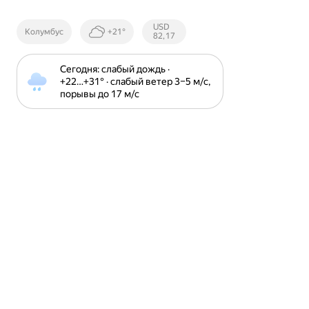
Курсы ЦБ
USD
Колумбус
+21°
РФ
82,17
Сегодня: слабый дождь · 
+22⁠…⁠+31⁠° · слабый ветер 3⁠–⁠5 м⁠/⁠с, 
порывы до 17 м⁠/⁠с