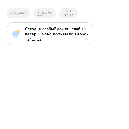
Курсы ЦБ
USD
Колумбус
+25°
РФ
82,17
Сегодня: слабый дождь · слабый 
ветер 3⁠–⁠4 м⁠/⁠с, порывы до 19 м⁠/⁠с · 
+21⁠…⁠+32⁠°