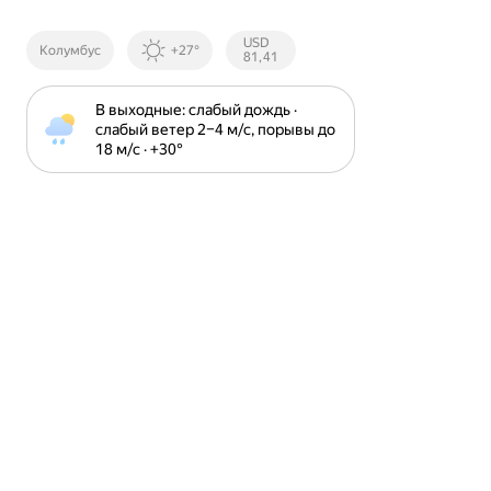
Курсы ЦБ
USD
Колумбус
+27°
РФ
81,41
В выходные: слабый дождь · 
слабый ветер 2⁠–⁠4 м⁠/⁠с, порывы до 
18 м⁠/⁠с · +30⁠°