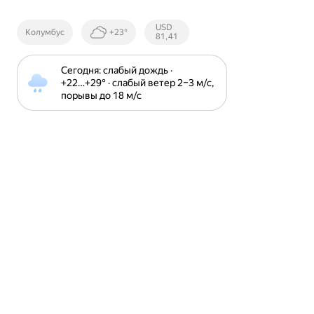
Курсы ЦБ
USD
Колумбус
+23°
РФ
81,41
Сегодня: слабый дождь · 
+22⁠…⁠+29⁠° · слабый ветер 2⁠–⁠3 м⁠/⁠с, 
порывы до 18 м⁠/⁠с