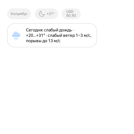
Курсы ЦБ
USD
Колумбус
+21°
РФ
80,93
Сегодня: слабый дождь · 
+20⁠…⁠+31⁠° · слабый ветер 1⁠–⁠3 м⁠/⁠с, 
порывы до 13 м⁠/⁠с