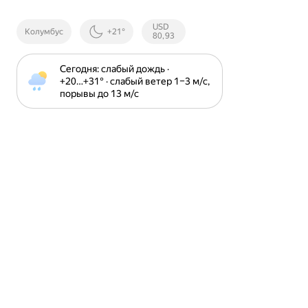
Курсы ЦБ
USD
Колумбус
+21°
РФ
80,93
Сегодня: слабый дождь · 
+20⁠…⁠+31⁠° · слабый ветер 1⁠–⁠3 м⁠/⁠с, 
порывы до 13 м⁠/⁠с