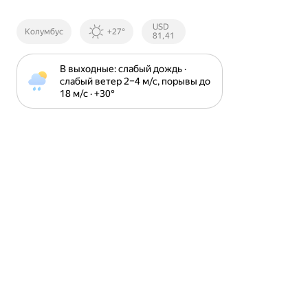
Курсы ЦБ
USD
Колумбус
+27°
РФ
81,41
В выходные: слабый дождь · 
слабый ветер 2⁠–⁠4 м⁠/⁠с, порывы до 
18 м⁠/⁠с · +30⁠°