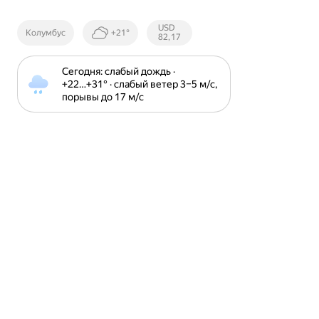
Курсы ЦБ
USD
Колумбус
+21°
РФ
82,17
Сегодня: слабый дождь · 
+22⁠…⁠+31⁠° · слабый ветер 3⁠–⁠5 м⁠/⁠с, 
порывы до 17 м⁠/⁠с