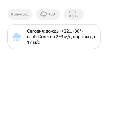
Курсы ЦБ
USD
Колумбус
+30°
РФ
82,17
Сегодня: дождь · +22⁠…⁠+30⁠° · 
слабый ветер 2⁠–⁠3 м⁠/⁠с, порывы до 
17 м⁠/⁠с