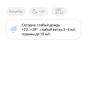
Курсы ЦБ
USD
Колумбус
+23°
РФ
81,41
Сегодня: слабый дождь · 
+22⁠…⁠+29⁠° · слабый ветер 2⁠–⁠4 м⁠/⁠с, 
порывы до 18 м⁠/⁠с