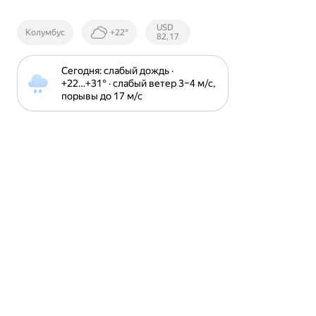
Курсы ЦБ
USD
Колумбус
+22°
РФ
82,17
Сегодня: слабый дождь · 
+22⁠…⁠+31⁠° · слабый ветер 3⁠–⁠4 м⁠/⁠с, 
порывы до 17 м⁠/⁠с