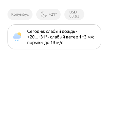
Курсы ЦБ
USD
Колумбус
+21°
РФ
80,93
Сегодня: слабый дождь · 
+20⁠…⁠+31⁠° · слабый ветер 1⁠–⁠3 м⁠/⁠с, 
порывы до 13 м⁠/⁠с