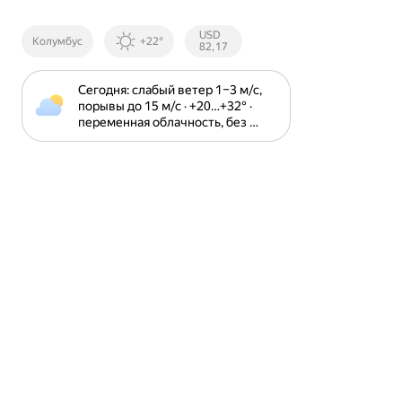
Курсы ЦБ
USD
Колумбус
+22°
РФ
82,17
Сегодня: слабый ветер 1⁠–⁠3 м⁠/⁠с, 
порывы до 15 м⁠/⁠с · +20⁠…⁠+32⁠° · 
переменная облачность, без 
осадков