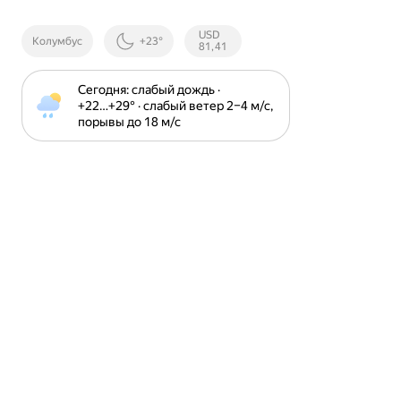
Курсы ЦБ
USD
Колумбус
+23°
РФ
81,41
Сегодня: слабый дождь · 
+22⁠…⁠+29⁠° · слабый ветер 2⁠–⁠4 м⁠/⁠с, 
порывы до 18 м⁠/⁠с