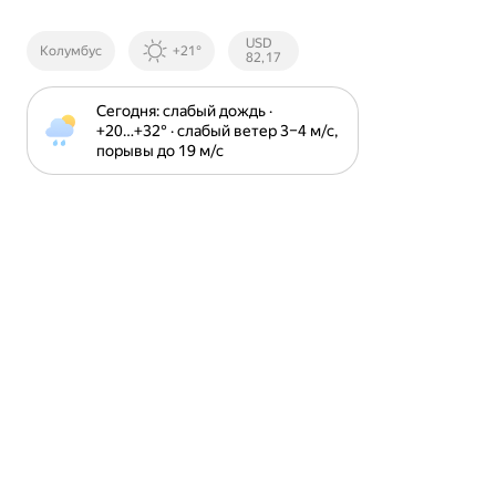
Курсы ЦБ
USD
Колумбус
+21°
РФ
82,17
Сегодня: слабый дождь · 
+20⁠…⁠+32⁠° · слабый ветер 3⁠–⁠4 м⁠/⁠с, 
порывы до 19 м⁠/⁠с