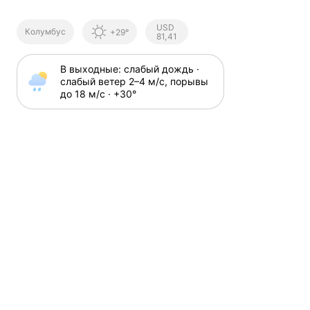
Курсы ЦБ
USD
Колумбус
+29°
РФ
81,41
В выходные: слабый дождь · 
слабый ветер 2⁠–⁠4 м⁠/⁠с, порывы 
до 18 м⁠/⁠с · +30⁠°