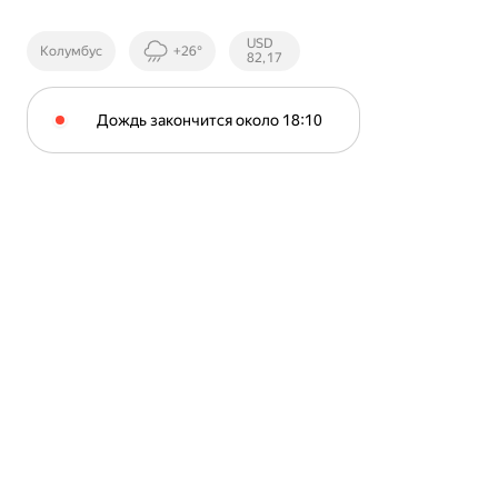
Курсы ЦБ
USD
Колумбус
+26°
РФ
82,17
Дождь закончится около 18⁠:⁠10