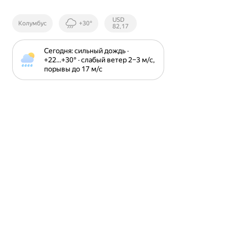
Курсы ЦБ
USD
Колумбус
+30°
РФ
82,17
Сегодня: сильный дождь · 
+22⁠…⁠+30⁠° · слабый ветер 2⁠–⁠3 м⁠/⁠с, 
порывы до 17 м⁠/⁠с