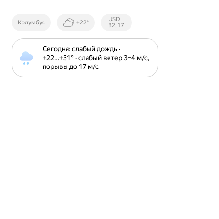
Курсы ЦБ
USD
Колумбус
+22°
РФ
82,17
Сегодня: слабый дождь · 
+22⁠…⁠+31⁠° · слабый ветер 3⁠–⁠4 м⁠/⁠с, 
порывы до 17 м⁠/⁠с