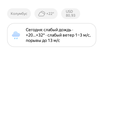
Курсы ЦБ
USD
Колумбус
+22°
РФ
80,93
Сегодня: слабый дождь · 
+20⁠…⁠+32⁠° · слабый ветер 1⁠–⁠3 м⁠/⁠с, 
порывы до 13 м⁠/⁠с