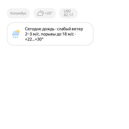
Курсы ЦБ
USD
Колумбус
+23°
РФ
82,17
Сегодня: дождь · слабый ветер 
2⁠–⁠3 м⁠/⁠с, порывы до 18 м⁠/⁠с · 
+22⁠…⁠+30⁠°