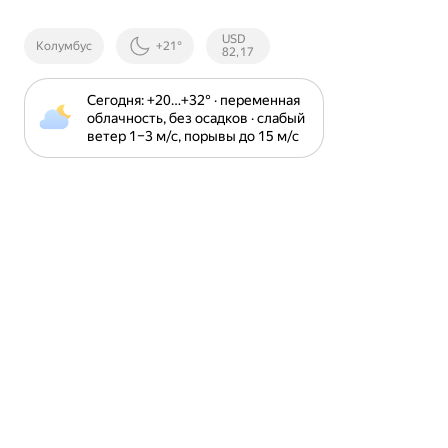
Курсы ЦБ
USD
Колумбус
+21°
РФ
82,17
Сегодня: +20⁠…⁠+32⁠° · переменная 
облачность, без осадков · слабый 
ветер 1⁠–⁠3 м⁠/⁠с, порывы до 15 м⁠/⁠с