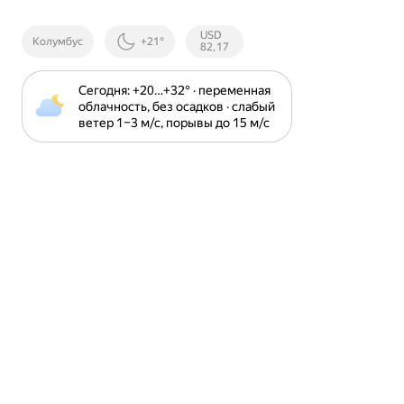
Курсы ЦБ
USD
Колумбус
+21°
РФ
82,17
Сегодня: +20⁠…⁠+32⁠° · переменная 
облачность, без осадков · слабый 
ветер 1⁠–⁠3 м⁠/⁠с, порывы до 15 м⁠/⁠с