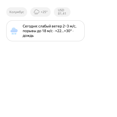
Курсы ЦБ
USD
Колумбус
+25°
РФ
81,41
Сегодня: слабый ветер 2⁠–⁠3 м⁠/⁠с, 
порывы до 18 м⁠/⁠с · +22⁠…⁠+30⁠° · 
дождь