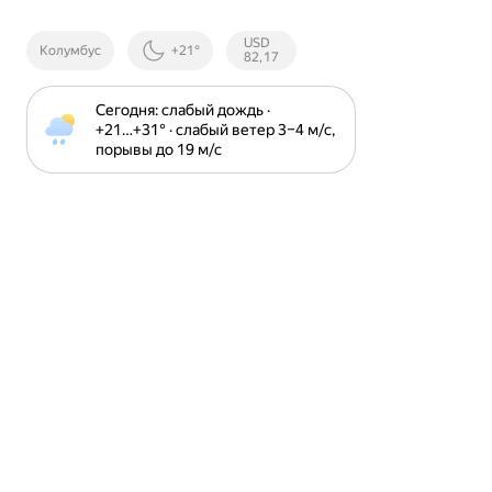
Курсы ЦБ
USD
Колумбус
+21°
РФ
82,17
Сегодня: слабый дождь · 
+21⁠…⁠+31⁠° · слабый ветер 3⁠–⁠4 м⁠/⁠с, 
порывы до 19 м⁠/⁠с