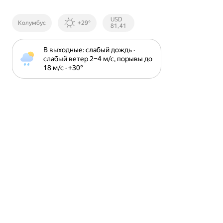
Курсы ЦБ
USD
Колумбус
+29°
РФ
81,41
В выходные: слабый дождь · 
слабый ветер 2⁠–⁠4 м⁠/⁠с, порывы до 
18 м⁠/⁠с · +30⁠°