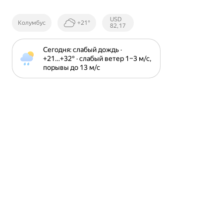
Курсы ЦБ
USD
Колумбус
+21°
РФ
82,17
Сегодня: слабый дождь · 
+21⁠…⁠+32⁠° · слабый ветер 1⁠–⁠3 м⁠/⁠с, 
порывы до 13 м⁠/⁠с