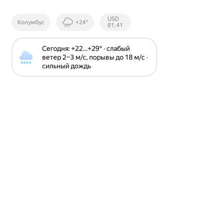
Курсы ЦБ
USD
Колумбус
+24°
РФ
81,41
Сегодня: +22⁠…⁠+29⁠° · слабый 
ветер 2⁠–⁠3 м⁠/⁠с, порывы до 18 м⁠/⁠с · 
сильный дождь