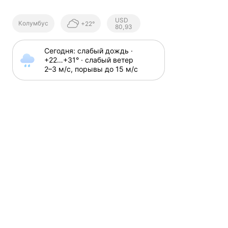
Курсы ЦБ
USD
Колумбус
+22°
РФ
80,93
Сегодня: слабый дождь · 
+22⁠…⁠+31⁠° · слабый ветер 
2⁠–⁠3 м⁠/⁠с, порывы до 15 м⁠/⁠с