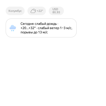
Курсы ЦБ
USD
Колумбус
+22°
РФ
80,93
Сегодня: слабый дождь · 
+20⁠…⁠+32⁠° · слабый ветер 1⁠–⁠3 м⁠/⁠с, 
порывы до 13 м⁠/⁠с